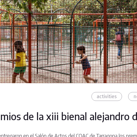
activities
n
ios de la xiii bienal alejandro d
entregaron en el Salón de Actos del COAC de Tarragona los premio