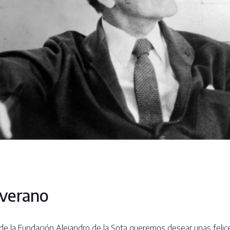
 verano
sde la Fundación Alejandro de la Sota queremos desear unas feli