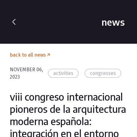
news
back to all news
NOVEMBER 06,
activities
congresses
2023
viii congreso internacional
pioneros de la arquitectura
moderna española:
integración en el entorno