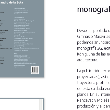
monografí
Desde el poblado de
Gimnasio Maravillas
podemos anunciaros
monografía 2G, edi
König, una de las e
arquitectura.
La publicación reco
proyectadas), así 
trayectoria profesi
de esta cuidada edi
planos. En su inter
Pancevac y Moisés 
producción y el pe