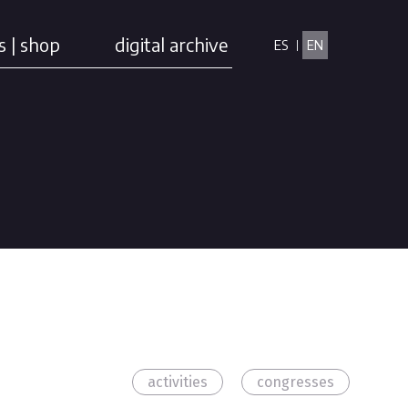
s | shop
digital archive
ES
EN
activities
congresses