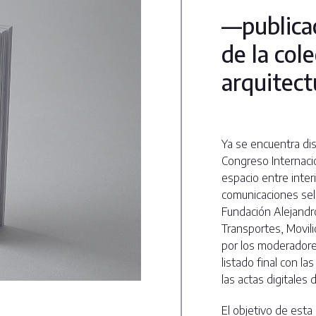
—publica
de la col
arquitec
Ya se encuentra dis
Congreso Internaci
espacio entre interi
comunicaciones sel
Fundación Alejandro
Transportes, Movili
por los moderador
listado final con l
las actas digitales 
El objetivo de esta