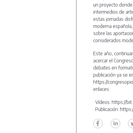
un proyecto donde s
intermedios de arti
estas jornadas dis
moderna española, 
sobre las aportaci
considerados model
Este año, continua
acercar el Congreso
debates en formato 
publicación ya se 
https://congresopio
enlaces:
· Vídeos: https://bi
· Publicación: https