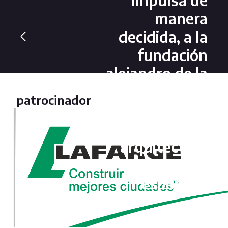
manera
decidida, a la
fundación
alejandro de la
sota para
patrocinador
promocionar
la
arquitectura
moderna
española.