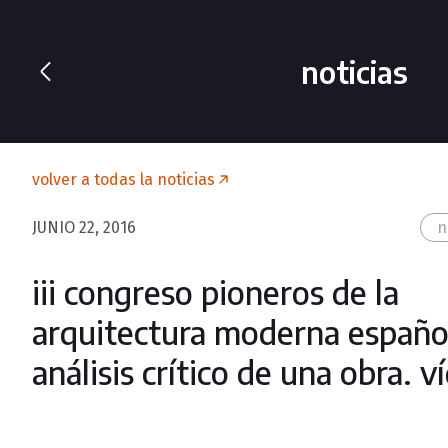
noticias
volver a todas la noticias
JUNIO 22, 2016
n
iii congreso pioneros de la
arquitectura moderna españo
análisis crítico de una obra. v