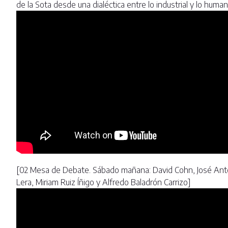
de la Sota desde una dialéctica entre lo industrial y lo huma
[02 Mesa de Debate. Sábado mañana: David Cohn, José Anto
Lera, Miriam Ruiz Íñigo y Alfredo Baladrón Carrizo]